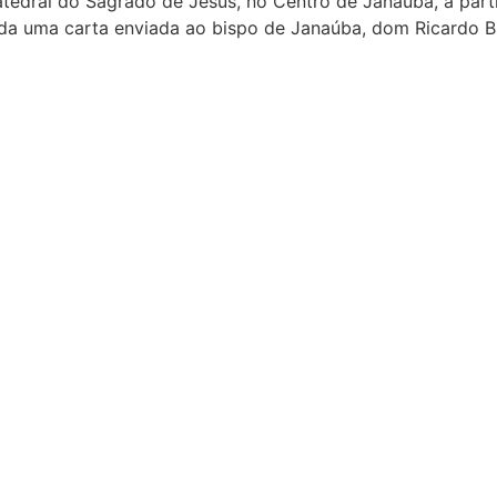
tedral do Sagrado de Jesus, no Centro de Janaúba, a parti
ida uma carta enviada ao bispo de Janaúba, dom Ricardo 