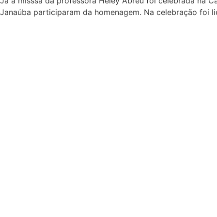
Já a misssa da professora Heley Abreu foi celebrada na Ca
Janaúba participaram da homenagem. Na celebração foi l