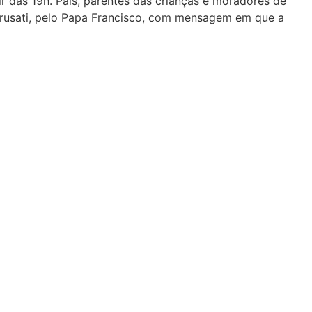
r das 19h. Pais, parentes das crianças e moradores de
Brusati, pelo Papa Francisco, com mensagem em que a