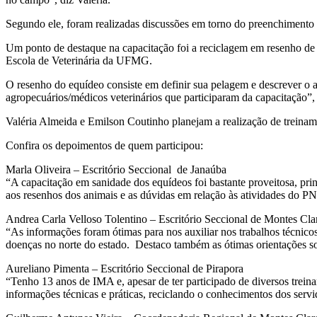
Segundo ele, foram realizadas discussões em torno do preenchimento 
Um ponto de destaque na capacitação foi a reciclagem em resenho de
Escola de Veterinária da UFMG.
O resenho do equídeo consiste em definir sua pelagem e descrever o 
agropecuários/médicos veterinários que participaram da capacitação”
Valéria Almeida e Emilson Coutinho planejam a realização de treiname
Confira os depoimentos de quem participou:
Marla Oliveira – Escritório Seccional de Janaúba
“A capacitação em sanidade dos equídeos foi bastante proveitosa, prin
aos resenhos dos animais e as dúvidas em relação às atividades do P
Andrea Carla Velloso Tolentino – Escritório Seccional de Montes Cla
“As informações foram ótimas para nos auxiliar nos trabalhos técni
doenças no norte do estado. Destaco também as ótimas orientações sob
Aureliano Pimenta – Escritório Seccional de Pirapora
“Tenho 13 anos de IMA e, apesar de ter participado de diversos trein
informações técnicas e práticas, reciclando o conhecimentos dos serv