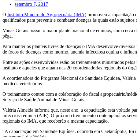
setembro 7, 2017
O
Instituto Mineiro de Agropecuária (IMA)
promoveu a capacitação de
qualificados para prevenir e combater doenças às quais estão sujeitos 
Minas Gerais possui o maior plantel nacional de equinos, com cerca 
pêga.
Para manter os planteis livres de doenças o IMA desenvolve diversos
de focos de doenças como mormo, anemia infecciosa equina e influen
Entre as ações desenvolvidas estão os treinamentos ministrados pelo
instituto e aqueles que atuam nas 20 coordenadorias regionais do órgã
A coordenadora do Programa Nacional de Sanidade Equídea, Valéria 
médicos veterinários.
O treinamento contou com a colaboração do fiscal agropecuário/médi
Serviço de Saúde Animal de Minas Gerais.
Valéria Almeida informa que, neste ano, a capacitação está voltada pa
infecciosa equina (AIE). O próximo treinamento contemplará os servi
regionais do IMA, que receberão a mesma capacitação.
“A capacitação em Sanidade Equídea, ocorrida em Caetanópolis, foi u
no campo”, diz Valéria.