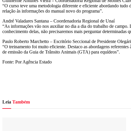
Guilherme Antunes Vieira – Coordenadoria Regional de Montes Clar
“O curso teve uma metodologia diferente e eficiente abordando tudo 
relação às informações do manual novo do programa”.
André Valadares Santana – Coordenadoria Regional de Unaí
“As informações vão nos auxiliar no dia a dia do trabalho de campo. 
conhecimento delas, não precisaremos mais perguntar determinadas ques
Paulo Roberto Marchetto – Escritório Seccional de Presidente Olegár
“O treinamento foi muito eficiente. Destaco as abordagens referentes 
de emissão da Guia de Trânsito Animais (GTA) para equídeos”.
Fonte: Por Agência Estado
Leia
Também