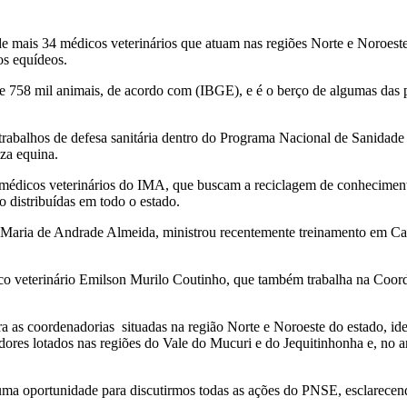
 mais 34 médicos veterinários que atuam nas regiões Norte e Noroeste 
os equídeos.
de 758 mil animais, de acordo com (IBGE), e é o berço de algumas das
 trabalhos de defesa sanitária dentro do Programa Nacional de Sanidade
za equina.
s médicos veterinários do IMA, que buscam a reciclagem de conheciment
o distribuídas em todo o estado.
Maria de Andrade Almeida, ministrou recentemente treinamento em Cae
co veterinário Emilson Murilo Coutinho, que também trabalha na Coorde
ra as coordenadorias situadas na região Norte e Noroeste do estado, id
dores lotados nas regiões do Vale do Mucuri e do Jequitinhonha e, no
ma oportunidade para discutirmos todas as ações do PNSE, esclarecendo 