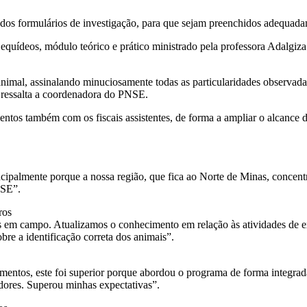
dos formulários de investigação, para que sejam preenchidos adequada
 equídeos, módulo teórico e prático ministrado pela professora Adalg
animal, assinalando minuciosamente todas as particularidades observad
, ressalta a coordenadora do PNSE.
ntos também com os fiscais assistentes, de forma a ampliar o alcance 
cipalmente porque a nossa região, que fica ao Norte de Minas, concentr
NSE”.
ros
cos em campo. Atualizamos o conhecimento em relação às atividades de 
re a identificação correta dos animais”.
amentos, este foi superior porque abordou o programa de forma integrad
idores. Superou minhas expectativas”.