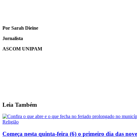
Por Sarah Dieine
Jornalista
ASCOM UNIPAM
Leia
Também
Religião
Começa nesta quinta-feira (6) o primeiro dia das no