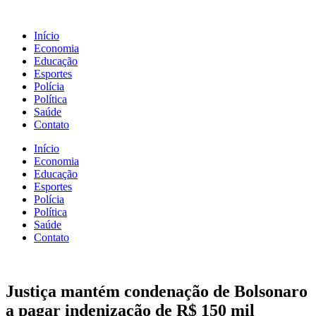
Início
Economia
Educação
Esportes
Polícia
Política
Saúde
Contato
Início
Economia
Educação
Esportes
Polícia
Política
Saúde
Contato
Justiça mantém condenação de Bolsonaro
a pagar indenização de R$ 150 mil