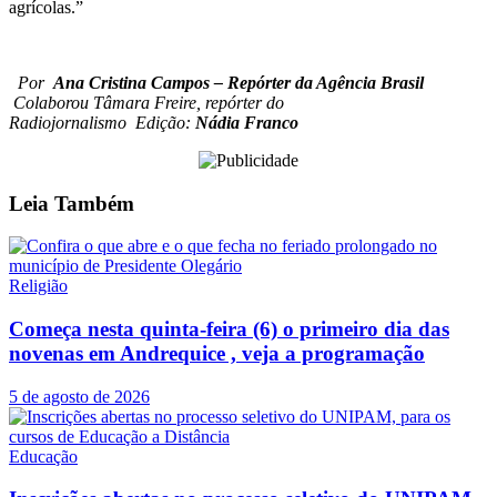
agrícolas.”
Por
Ana Cristina Campos – Repórter da Agência Brasil
Colaborou Tâmara Freire, repórter do
Radiojornalismo Edição:
Nádia Franco
Leia
Também
Religião
Começa nesta quinta-feira (6) o primeiro dia das
novenas em Andrequice , veja a programação
5 de agosto de 2026
Educação