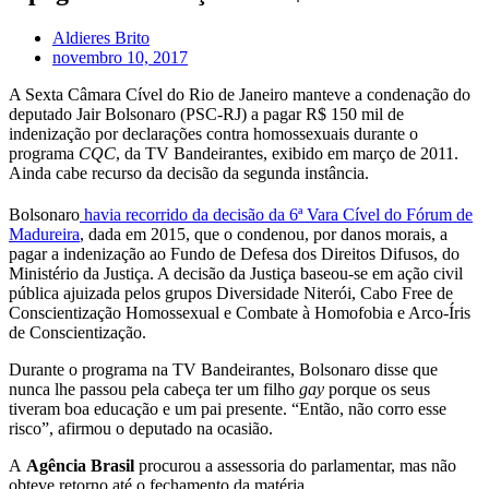
Aldieres Brito
novembro 10, 2017
A Sexta Câmara Cível do Rio de Janeiro manteve a condenação do
deputado Jair Bolsonaro (PSC-RJ) a pagar R$ 150 mil de
indenização por declarações contra homossexuais durante o
programa
CQC
, da TV Bandeirantes, exibido em março de 2011.
Ainda cabe recurso da decisão da segunda instância.
Bolsonaro
havia recorrido da decisão da 6ª Vara Cível do Fórum de
Madureira
, dada em 2015, que o condenou, por danos morais, a
pagar a indenização ao Fundo de Defesa dos Direitos Difusos, do
Ministério da Justiça. A decisão da Justiça baseou-se em ação civil
pública ajuizada pelos grupos Diversidade Niterói, Cabo Free de
Conscientização Homossexual e Combate à Homofobia e Arco-Íris
de Conscientização.
Durante o programa na TV Bandeirantes, Bolsonaro disse que
nunca lhe passou pela cabeça ter um filho
gay
porque os seus
tiveram boa educação e um pai presente. “Então, não corro esse
risco”, afirmou o deputado na ocasião.
A
Agência Brasil
procurou a assessoria do parlamentar, mas não
obteve retorno até o fechamento da matéria.