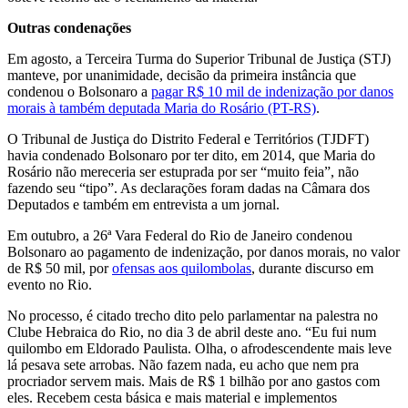
Outras condenações
Em agosto, a Terceira Turma do Superior Tribunal de Justiça (STJ)
manteve, por unanimidade, decisão da primeira instância que
condenou o Bolsonaro a
pagar R$ 10 mil de indenização por danos
morais à também deputada Maria do Rosário (PT-RS)
.
O Tribunal de Justiça do Distrito Federal e Territórios (TJDFT)
havia condenado Bolsonaro por ter dito, em 2014, que Maria do
Rosário não mereceria ser estuprada por ser “muito feia”, não
fazendo seu “tipo”. As declarações foram dadas na Câmara dos
Deputados e também em entrevista a um jornal.
Em outubro, a 26ª Vara Federal do Rio de Janeiro condenou
Bolsonaro ao pagamento de indenização, por danos morais, no valor
de R$ 50 mil, por
ofensas aos quilombolas
, durante discurso em
evento no Rio.
No processo, é citado trecho dito pelo parlamentar na palestra no
Clube Hebraica do Rio, no dia 3 de abril deste ano. “Eu fui num
quilombo em Eldorado Paulista. Olha, o afrodescendente mais leve
lá pesava sete arrobas. Não fazem nada, eu acho que nem pra
procriador servem mais. Mais de R$ 1 bilhão por ano gastos com
eles. Recebem cesta básica e mais material e implementos