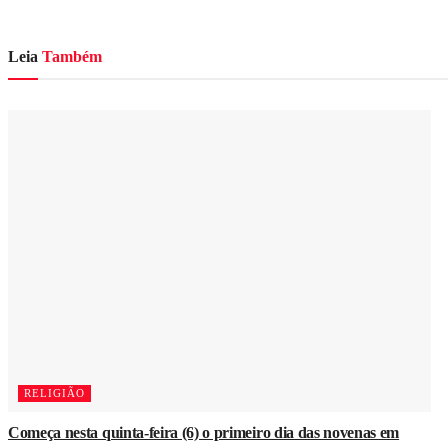
Leia
Também
RELIGIÃO
Começa nesta quinta-feira (6) o primeiro dia das novenas em