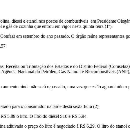
lina, diesel e etanol nos postos de combustíveis em Presidente Olegár
l e gás de cozinha que entrou em vigor nesta quinta-feira (1º).
(Confaz) em setembro do ano passado. O órgão reúne representantes gov
,57.
 Receita ou Tributação dos Estados e do Distrito Federal (Comsefaz), 
a Agência Nacional do Petróleo, Gás Natural e Biocombustíveis (ANP)
 aumento ainda não será repassado, uma vez que estão aguardando o per
ssado para o consumidor na tarde desta sexta-feira (2).
$ 5,89 o litro. O litro do diesel S10 é R$ 5,94.
na aditivada o preço do litro é negociado à R$ 6,29. O litro do etanol 