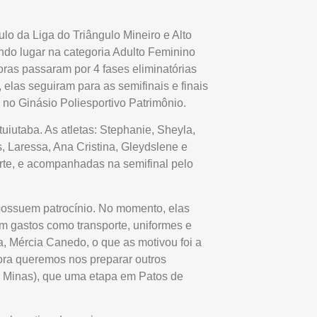
ulo da Liga do Triângulo Mineiro e Alto
do lugar na categoria Adulto Feminino
oras passaram por 4 fases eliminatórias
 elas seguiram para as semifinais e finais
no Ginásio Poliesportivo Patrimônio.
tuiutaba. As atletas: Stephanie, Sheyla,
, Laressa, Ana Cristina, Gleydslene e
rte, e acompanhadas na semifinal pelo
 possuem patrocínio. No momento, elas
em gastos como transporte, uniformes e
a, Mércia Canedo, o que as motivou foi a
ora queremos nos preparar outros
de Minas), que uma etapa em Patos de