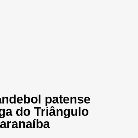
andebol patense
ga do Triângulo
Paranaíba