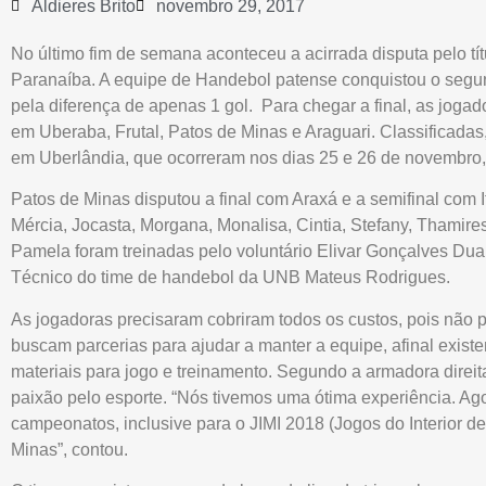
Aldieres Brito
novembro 29, 2017
No último fim de semana aconteceu a acirrada disputa pelo tít
Paranaíba. A equipe de Handebol patense conquistou o segun
pela diferença de apenas 1 gol. Para chegar a final, as jogad
em Uberaba, Frutal, Patos de Minas e Araguari. Classificadas,
em Uberlândia, que ocorreram nos dias 25 e 26 de novembro, 
Patos de Minas disputou a final com Araxá e a semifinal com I
Mércia, Jocasta, Morgana, Monalisa, Cintia, Stefany, Thamires
Pamela foram treinadas pelo voluntário Elivar Gonçalves Dua
Técnico do time de handebol da UNB Mateus Rodrigues.
As jogadoras precisaram cobriram todos os custos, pois não
buscam parcerias para ajudar a manter a equipe, afinal exist
materiais para jogo e treinamento. Segundo a armadora direit
paixão pelo esporte. “Nós tivemos uma ótima experiência. Ag
campeonatos, inclusive para o JIMI 2018 (Jogos do Interior 
Minas”, contou.