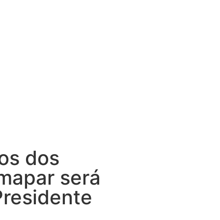
ios dos
Amapar será
Presidente