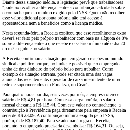
Diante dessa situação inédita, a legislação prevê que trabalhadores
“poderão recolher a diferença” entre a contribuição calculada sobre
o contracheque e o mínimo exigido pelo INSS. Quem não recolher
esse valor adicional por conta própria não terá acesso à
aposentadoria nem a benefícios como a licença médica.
Nesta segunda-feira, a Receita explicou que esse recolhimento extra
deverá ser feito pelo próprio trabalhador com base na alíquota de 8%
sobre a diferença entre o que recebe e o salário mínimo até o dia 20
do mês seguinte ao salário.
A Receita confirmou a situação que tem gerado reações no mundo
sindical e político porque, no limite, é possível que o empregado
tenha de tirar dinheiro do próprio bolso para trabalhar. Como
exemplo de situação extrema, pode ser citada uma das vagas
anunciadas recentemente: operador de caixa intermitente de uma
rede de supermercados em Fortaleza, no Ceará.
Para quatro horas por dia, seis vezes por mês, a empresa oferece
salário de R$ 4,81 por hora. Com essa carga horária, o salário
mensal chegaria a R$ 115,44. Com este valor no contracheque, a
contribuição à Previdência paga diretamente pela empresa à Receita
seria de R$ 23,09. A contribuição mínima exigida pelo INSS,
porém, é de R$ 187,40. Para se adequar à regra da Receita,
portanto, o empregado precisaria desembolsar R$ 164,31. Ou seja,