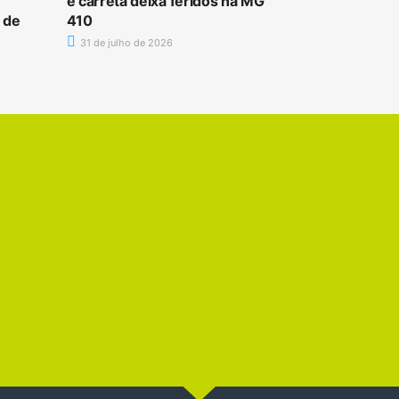
e carreta deixa feridos na MG
 de
410
31 de julho de 2026