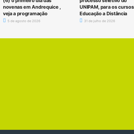
(6) o primeiro dia das
processo seletivo do
novenas em Andrequice ,
UNIPAM, para os cursos
veja a programação
Educação a Distância
5 de agosto de 2026
31 de julho de 2026