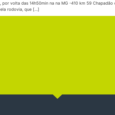
11), por volta das 14h50min na na MG -410 km 59 Chapadão
ela rodovia, que […]