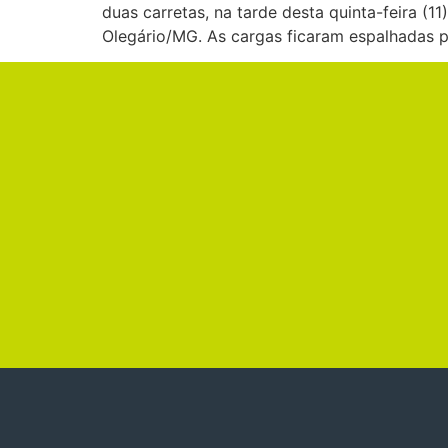
duas carretas, na tarde desta quinta-feira (
Olegário/MG. As cargas ficaram espalhadas p