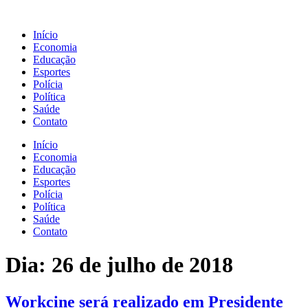
Ir
para
Início
o
Economia
conteúdo
Educação
Esportes
Polícia
Política
Saúde
Contato
Início
Economia
Educação
Esportes
Polícia
Política
Saúde
Contato
Dia:
26 de julho de 2018
Workcine será realizado em Presidente